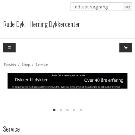
Søg
Rude Dyk - Herning Dykkercenter
Forside
/
Shop
/
Service
Service