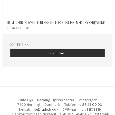
TILLÆG FOR INDVENDIG RENSNING FOR RUST IFB. MED TRYKPRØVNING
2506-250630
385,00 DKK
Vis produkt
Rude Dyk - Herning Dykkercenter
Vestergade 11
7400 Herning
Danmark
Telefonnr.
:
87 49 00 00
E-mail
:
info@rudedyk.dk
CVR-nummer
:
31103819
Bankoplysninger
:
Nykredit Bank 8117 - 4543437
Sitemap