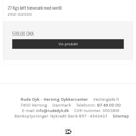
27 Kgs løft hævesæk med ventil
2512-312500
599,00 DKK
Vis produkt
Rude Dyk - Herning Dykkercenter
Vestergade 11
7400 Herning
Danmark
Telefonnr.
:
87 49 00 00
E-mail
:
info@rudedyk.dk
CVR-nummer
:
31103819
Bankoplysninger
:
Nykredit Bank 8117 - 4543437
Sitemap