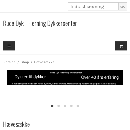
Søg
Rude Dyk - Herning Dykkercenter
Forside
/
Shop
/
Hævesække
Hævesække