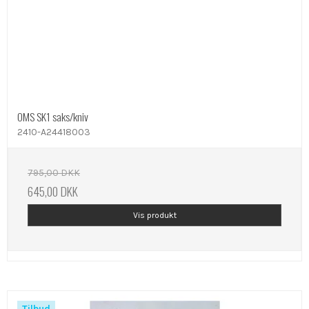
OMS SK1 saks/kniv
2410-A24418003
795,00 DKK
645,00 DKK
Vis produkt
Tilbud