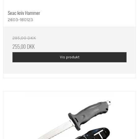
Seac kniv Hammer
2603-180123
295,00 DKK
255,00 DKK
Vis produkt