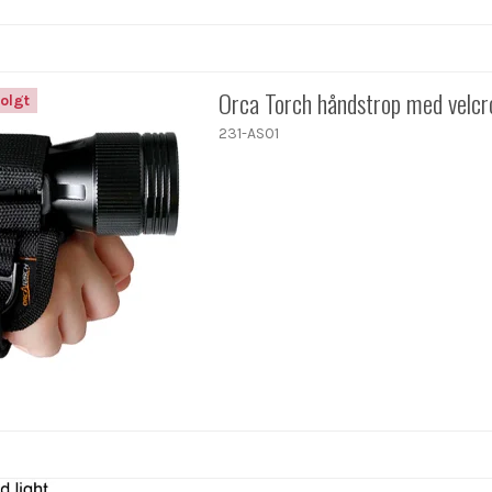
Orca Torch håndstrop med velcr
olgt
231-AS01