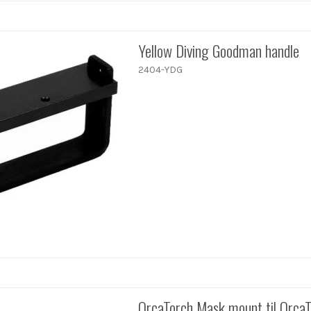
Yellow Diving Goodman handle
2404-YDG
OrcaTorch Mask mount til Orca