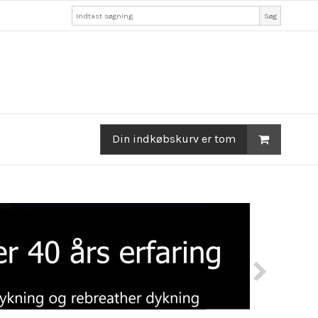
Søg
Din indkøbskurv er tom