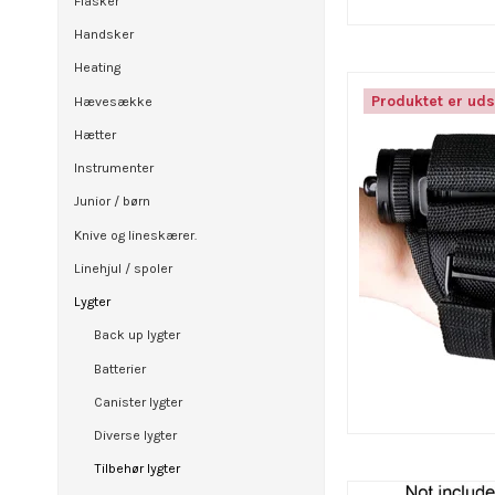
Flasker
Handsker
Heating
Produktet er uds
Hævesække
Hætter
Instrumenter
Junior / børn
Knive og lineskærer.
Linehjul / spoler
Lygter
Back up lygter
Batterier
Canister lygter
Diverse lygter
Tilbehør lygter