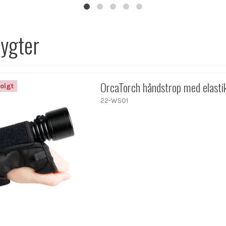
lygter
OrcaTorch håndstrop med elasti
olgt
22-WS01