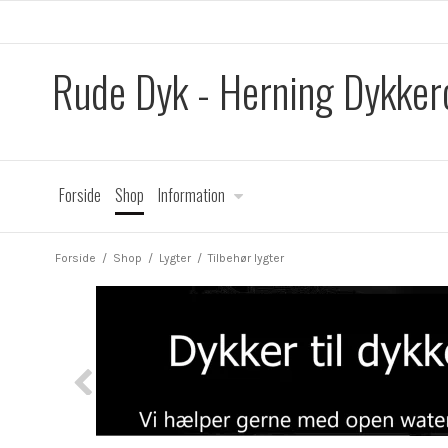
Rude Dyk - Herning Dykker
Forside
Shop
Information
Forside
/
Shop
/
Lygter
/
Tilbehør lygter