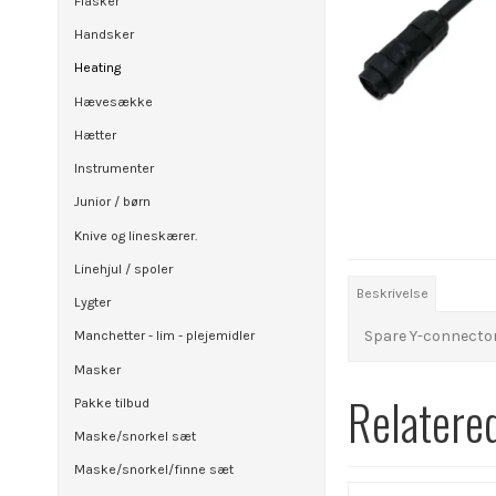
Flasker
Handsker
Heating
Hævesække
Hætter
Instrumenter
Junior / børn
Knive og lineskærer.
Linehjul / spoler
Beskrivelse
Lygter
Spare Y-connector
Manchetter - lim - plejemidler
Masker
Relatere
Pakke tilbud
Maske/snorkel sæt
Maske/snorkel/finne sæt