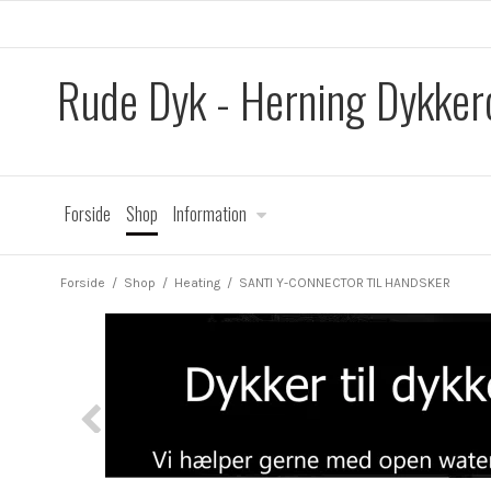
Rude Dyk - Herning Dykker
Forside
Shop
Information
Forside
/
Shop
/
Heating
/
SANTI Y-CONNECTOR TIL HANDSKER