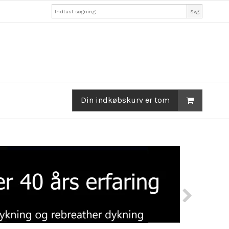
Søg
Din indkøbskurv er tom