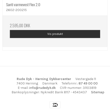
Santi varmevest Flex 2.0
2602-200215
2.595,00 DKK
Vis produkt
Rude Dyk - Herning Dykkercenter
Vestergade 11
7400 Herning
Danmark
Telefonnr.
:
87 49 00 00
E-mail
:
info@rudedyk.dk
CVR-nummer
:
31103819
Bankoplysninger
:
Nykredit Bank 8117 - 4543437
Sitemap