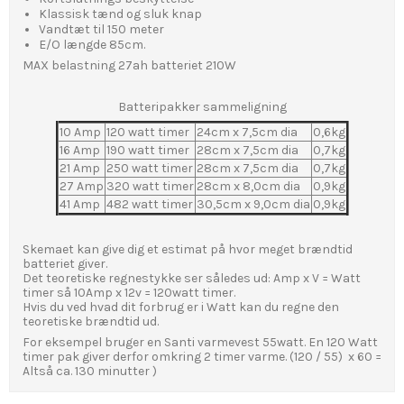
Klassisk tænd og sluk knap
Vandtæt til 150 meter
E/O længde 85cm.
MAX belastning 27ah batteriet 210W
Batteripakker sammeligning
10 Amp
120 watt timer
24cm x 7,5cm dia
0,6kg
16 Amp
190 watt timer
28cm x 7,5cm dia
0,7kg
21 Amp
250 watt timer
28cm x 7,5cm dia
0,7kg
27 Amp
320 watt timer
28cm x 8,0cm dia
0,9kg
41 Amp
482 watt timer
30,5cm x 9,0cm dia
0,9kg
Skemaet kan give dig et estimat på hvor meget brændtid
batteriet giver.
Det teoretiske regnestykke ser således ud: Amp x V = Watt
timer så 10Amp x 12v = 120watt timer.
Hvis du ved hvad dit forbrug er i Watt kan du regne den
teoretiske brændtid ud.
For eksempel bruger en Santi varmevest 55watt. En 120 Watt
timer pak giver derfor omkring 2 timer varme. (120 / 55) x 60 =
Altså ca. 130 minutter )