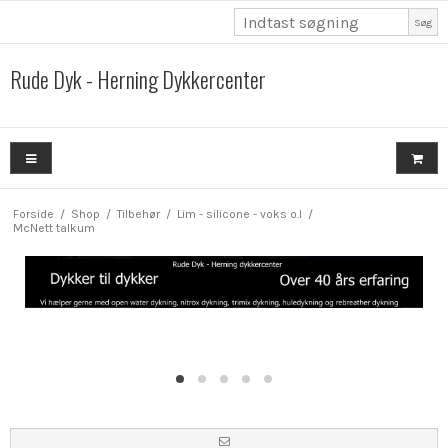
Søg
Rude Dyk - Herning Dykkercenter
Forside
/
Shop
/
Tilbehør
/
Lim - silicone - voks o.l
/
McNett talkum