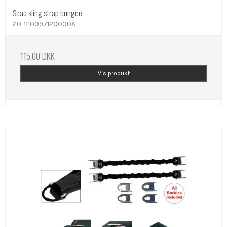
Seac sling strap bungee
20-1110097120000A
115,00 DKK
Vis produkt