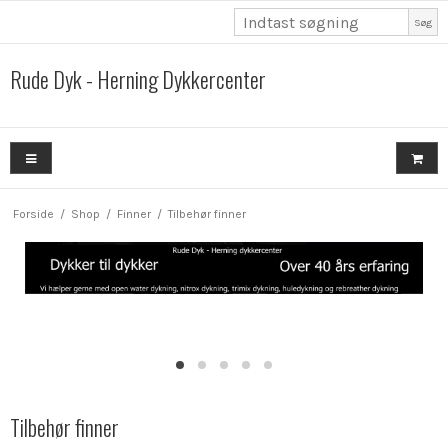
Søg
Rude Dyk - Herning Dykkercenter
Forside
/
Shop
/
Finner
/
Tilbehør finner
Tilbehør finner