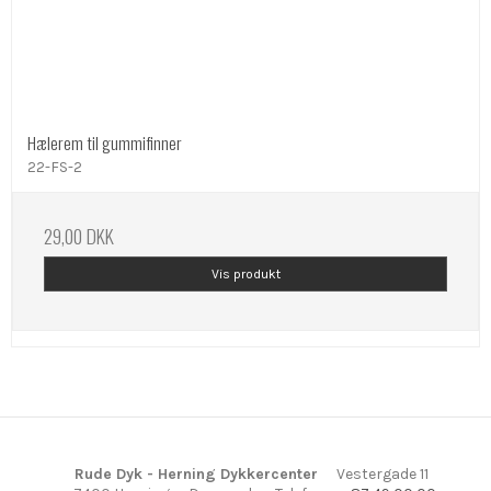
Hælerem til gummifinner
22-FS-2
29,00 DKK
Vis produkt
Rude Dyk - Herning Dykkercenter
Vestergade 11