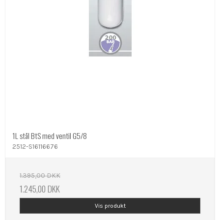
1L stål BtS med ventil G5/8
2512-S16116676
1.395,00 DKK
1.245,00 DKK
Vis produkt