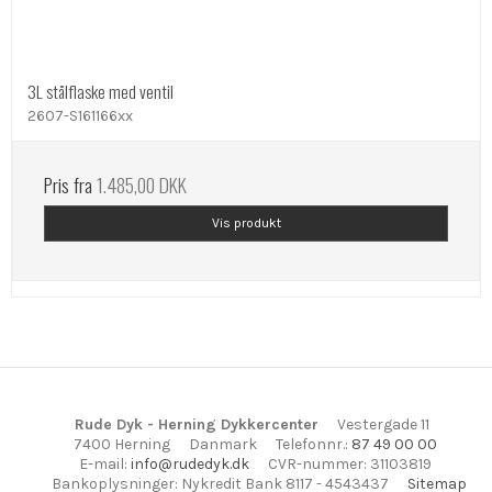
3L stålflaske med ventil
2607-S161166xx
Pris fra
1.485,00 DKK
Vis produkt
Rude Dyk - Herning Dykkercenter
Vestergade 11
7400 Herning
Danmark
Telefonnr.
:
87 49 00 00
E-mail
:
info@rudedyk.dk
CVR-nummer
:
31103819
Bankoplysninger
:
Nykredit Bank 8117 - 4543437
Sitemap