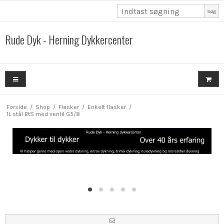
Søg
Rude Dyk - Herning Dykkercenter
Forside
/
Shop
/
Flasker
/
Enkelt flasker
/
1L stål BtS med ventil G5/8