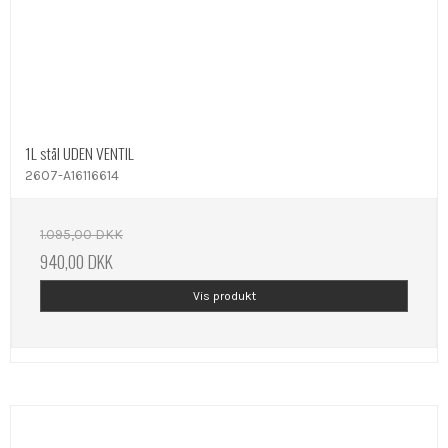
1L stål UDEN VENTIL
2607-A16116614
1.095,00 DKK
940,00 DKK
Vis produkt