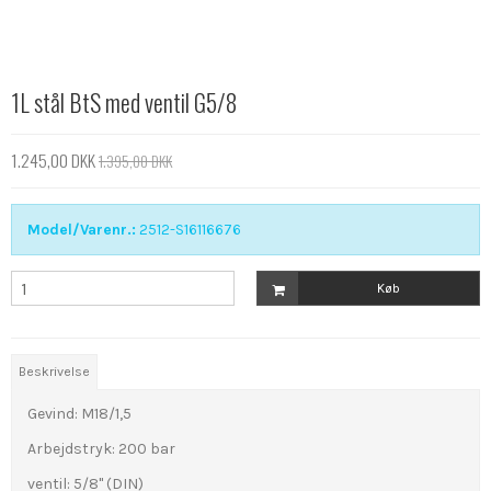
1L stål BtS med ventil G5/8
1.245,00 DKK
1.395,00 DKK
Model/Varenr.:
2512-S16116676
Køb
Beskrivelse
Gevind: M18/1,5
Arbejdstryk: 200 bar
ventil: 5/8" (DIN)