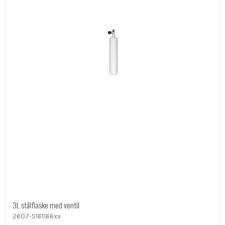
3L stålflaske med ventil
2607-S161166xx